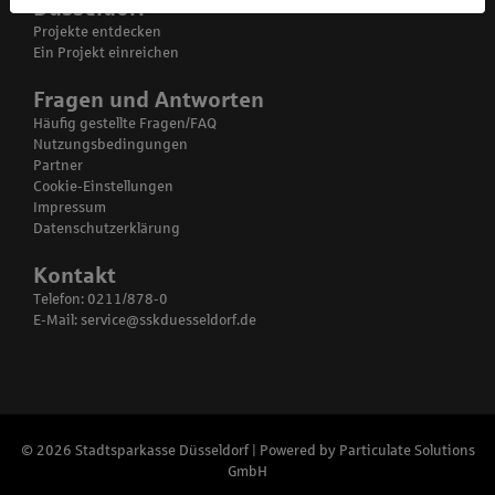
Düsseldorf
Projekte entdecken
Ein Projekt einreichen
Fragen und Antworten
Häufig gestellte Fragen/FAQ
Nutzungsbedingungen
Partner
Cookie-Einstellungen
Impressum
Datenschutzerklärung
Kontakt
Telefon: 0211/878-0
E-Mail:
service@sskduesseldorf.de
© 2026 Stadtsparkasse Düsseldorf | Powered by
Particulate Solutions
GmbH